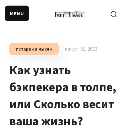
MENU
Поиск смысла жизни
август 01, 2013
Истории и мысли
Как узнать
бэкпекера в толпе,
или Сколько весит
ваша жизнь?