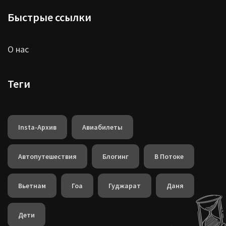
Быстрые ссылки
О нас
Теги
Insta-Архив
Авиабилеты
Автопутешествия
Блогинг
В Потоке
Вьетнам
Гоа
Гуджарат
Даня
Дети