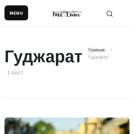
MENU
Поиск смысла жизни
Гуджарат
Главная
Гуджарат
1 пост