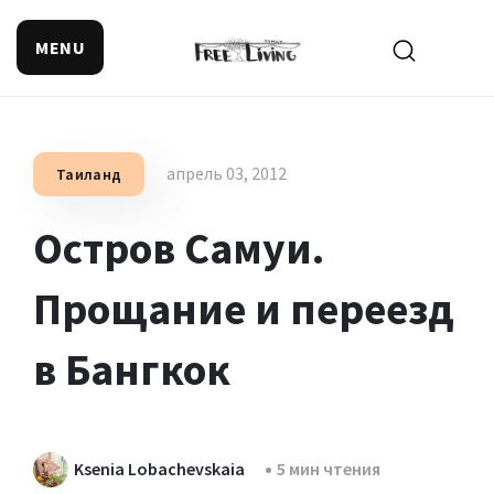
MENU
Поиск смысла жизни
апрель 03, 2012
Таиланд
Остров Самуи.
Прощание и переезд
в Бангкок
Ksenia Lobachevskaia
5 мин чтения