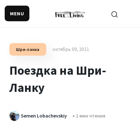
MENU
Поиск смысла жизни
октябрь 09, 2011
Шри-ланка
Поездка на Шри-
Ланку
Semen Lobachevskiy
1 мин чтения