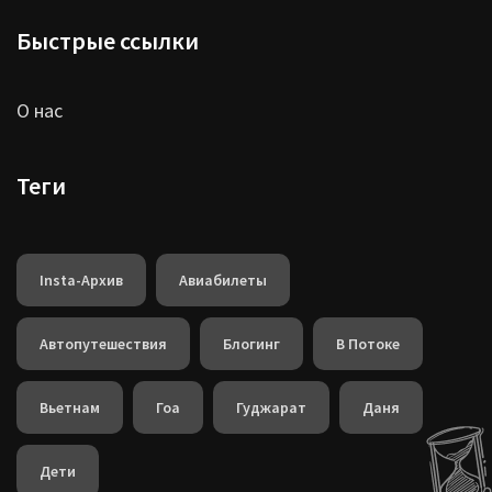
Быстрые ссылки
О нас
Теги
Insta-Архив
Авиабилеты
Автопутешествия
Блогинг
В Потоке
Вьетнам
Гоа
Гуджарат
Даня
Дети