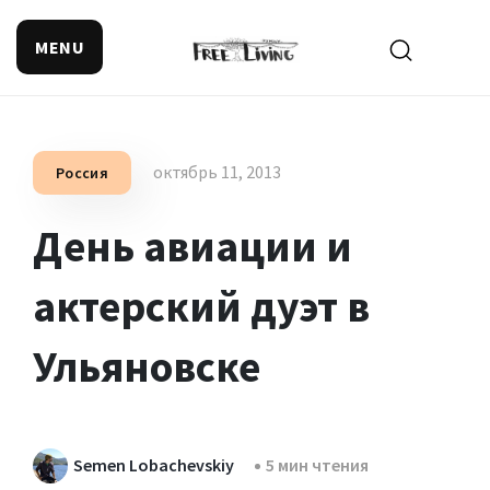
MENU
Поиск смысла жизни
октябрь 11, 2013
Россия
День авиации и
актерский дуэт в
Ульяновске
Semen Lobachevskiy
5 мин чтения