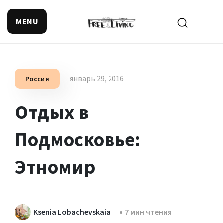
MENU
Поиск смысла жизни
январь 29, 2016
Россия
Отдых в
Подмосковье:
Этномир
Ksenia Lobachevskaia
7 мин чтения