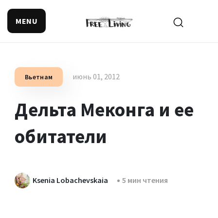
MENU
Поиск смысла жизни
июнь 01, 2012
Вьетнам
Дельта Меконга и ее
обитатели
Ksenia Lobachevskaia
5 мин чтения