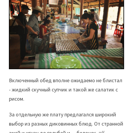
Включенный обед вполне ожидаемо не блистал
- жидкий скучный супчик и такой же салатик с
рисом.
За отдельную же плату предлагался широкий
выбор из разных диковинных блюд. От странной
змей и игуан до голубей и …белочек..=((