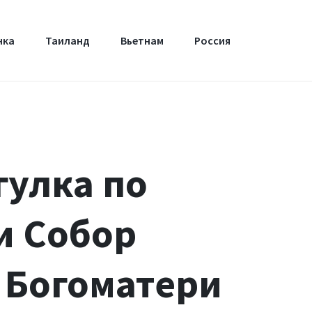
нка
Таиланд
Вьетнам
Россия
гулка по
и Собор
 Богоматери