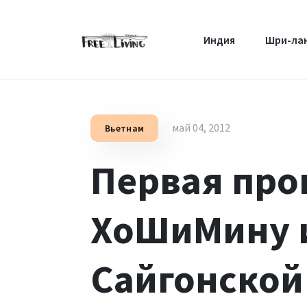
Индия
Шри-ла
май 04, 2012
Вьетнам
Первая про
ХоШиМину 
Сайгонской