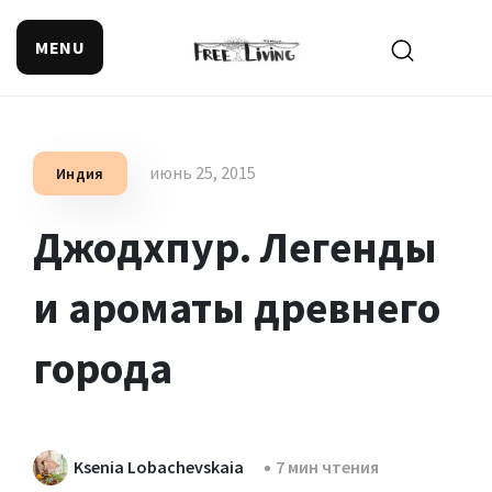
MENU
Поиск смысла жизни
июнь 25, 2015
Индия
Джодхпур. Легенды
и ароматы древнего
города
Ksenia Lobachevskaia
7 мин чтения