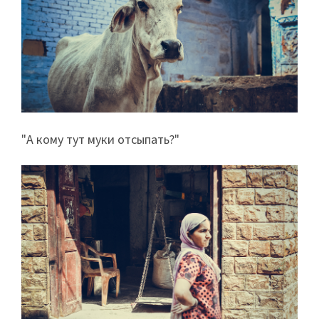
"А кому тут муки отсыпать?"