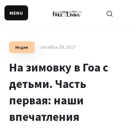
MENU
Поиск смысла жизни
октябрь 09, 2017
Индия
На зимовку в Гоа с
детьми. Часть
первая: наши
впечатления