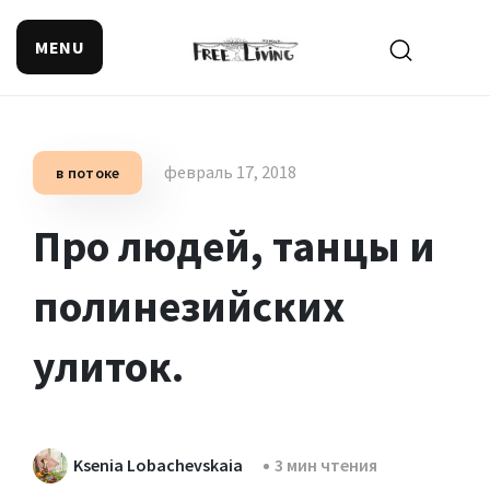
MENU
Поиск смысла жизни
февраль 17, 2018
в потоке
Про людей, танцы и
полинезийских
улиток.
Ksenia Lobachevskaia
3 мин чтения