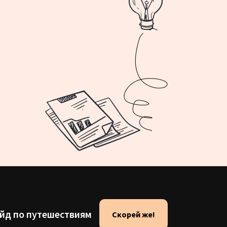
айд по путешествиям
Скорей же!