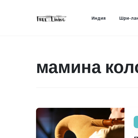
Индия
Шри-ла
мамина кол