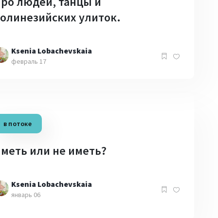
ро людей, танцы и
олинезийских улиток.
Ksenia Lobachevskaia
февраль 17
в потоке
меть или не иметь?
Ksenia Lobachevskaia
январь 06