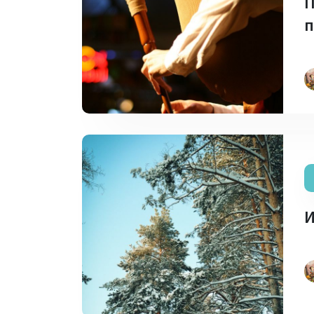
П
п
И