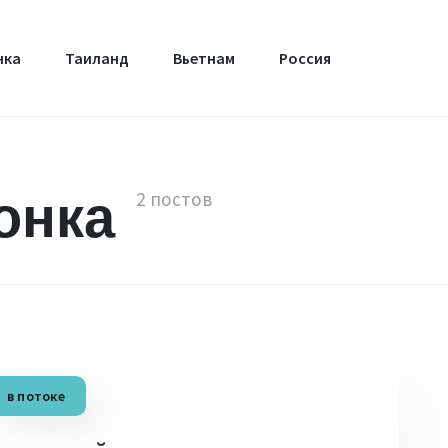
нка
Таиланд
Вьетнам
Россия
онка
2 постов
в потоке