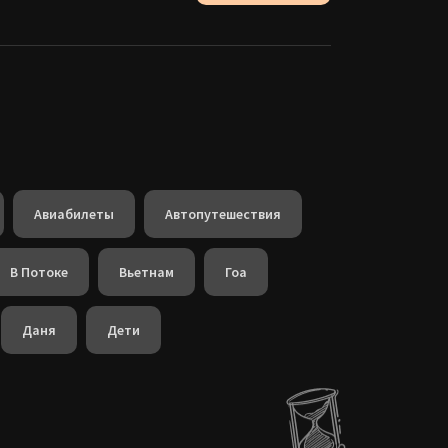
Авиабилеты
Автопутешествия
В Потоке
Вьетнам
Гоа
Даня
Дети