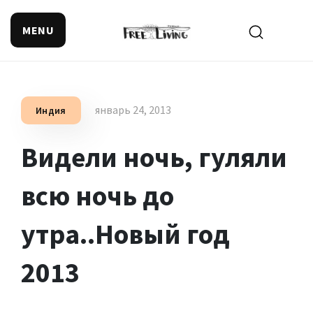
MENU
Поиск смысла жизни
январь 24, 2013
Индия
Видели ночь, гуляли
всю ночь до
утра..Новый год
2013