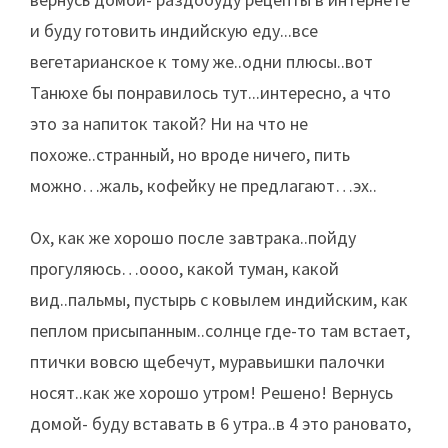
и буду готовить индийскую еду...все
вегетарианское к тому же..одни плюсы..вот
Танюхе бы понравилось тут...интересно, а что
это за напиток такой? Ни на что не
похоже..странный, но вроде ничего, пить
можно…жаль, кофейку не предлагают…эх..
Ох, как же хорошо после завтрака..пойду
прогуляюсь…оооо, какой туман, какой
вид..пальмы, пустырь с ковылем индийским, как
пеплом присыпанным..солнце где-то там встает,
птички вовсю щебечут, муравьишки палочки
носят..как же хорошо утром! Решено! Вернусь
домой- буду вставать в 6 утра..в 4 это рановато,