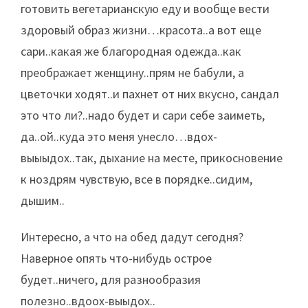
готовить вегетарианскую еду и вообще вести
здоровый образ жизни…красота..а вот еще
сари..какая же благородная одежда..как
преображает женщину..прям не бабули, а
цветочки ходят..и пахнет от них вкусно, сандал
это что ли?..надо будет и сари себе заиметь,
да..ой..куда это меня унесло…вдох-
выыыдох..так, дыхание на месте, прикосновение
к ноздрям чувствую, все в порядке..сидим,
дышим..
Интересно, а что на обед дадут сегодня?
Наверное опять что-нибудь острое
будет..ничего, для разнообразия
полезно..вдоох-выыдох..