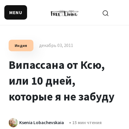
MENU
Поиск смысла жизни
декабрь 03, 2011
Индия
Випассана от Ксю,
или 10 дней,
которые я не забуду
Ksenia Lobachevskaia
15 мин чтения