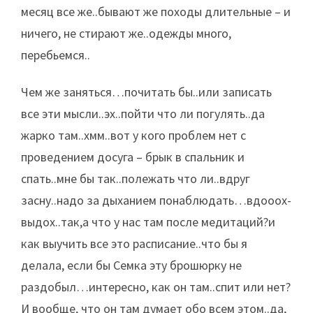
месяц все же..бывают же походы длительные – и
ничего, не стирают же..одежды много,
перебьемся..
Чем же заняться…почитать бы..или записать
все эти мысли..эх..пойти что ли погулять..да
жарко там..хмм..вот у кого проблем нет с
проведением досуга – брык в спальник и
спать..мне бы так..полежать что ли..вдруг
засну..надо за дыханием понаблюдать…вдооох-
выдох..так,а что у нас там после медитаций?и
как выучить все это расписание..что бы я
делала, если бы Семка эту брошюрку не
раздобыл…интересно, как он там..спит или нет?
И вообще, что он там думает обо всем этом..да,