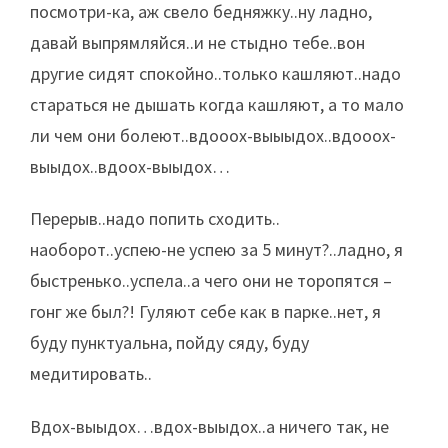
посмотри-ка, аж свело бедняжку..ну ладно,
давай выпрямляйся..и не стыдно тебе..вон
другие сидят спокойно..только кашляют..надо
стараться не дышать когда кашляют, а то мало
ли чем они болеют..вдооох-выыыдох..вдооох-
выыдох..вдоох-выыдох…
Перерыв..надо попить сходить..
наоборот..успею-не успею за 5 минут?..ладно, я
быстренько..успела..а чего они не торопятся –
гонг же был?! Гуляют себе как в парке..нет, я
буду пунктуальна, пойду сяду, буду
медитировать..
Вдох-выыдох…вдох-выыдох..а ничего так, не