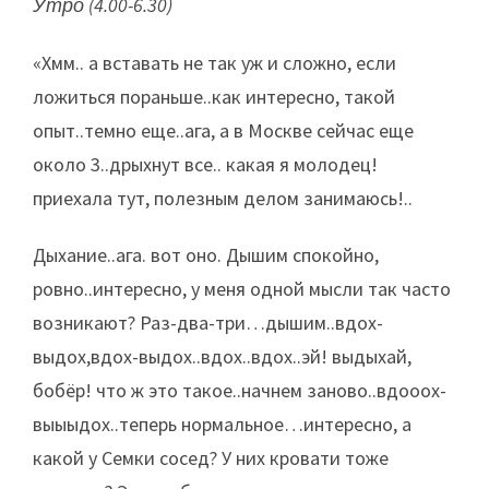
Утро (4.00-6.30)
«Хмм.. а вставать не так уж и сложно, если
ложиться пораньше..как интересно, такой
опыт..темно еще..ага, а в Москве сейчас еще
около 3..дрыхнут все.. какая я молодец!
приехала тут, полезным делом занимаюсь!..
Дыхание..ага. вот оно. Дышим спокойно,
ровно..интересно, у меня одной мысли так часто
возникают? Раз-два-три…дышим..вдох-
выдох,вдох-выдох..вдох..вдох..эй! выдыхай,
бобёр! что ж это такое..начнем заново..вдооох-
выыыдох..теперь нормальное…интересно, а
какой у Семки сосед? У них кровати тоже