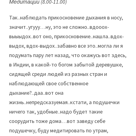
Медитации (8.00-11.00)
Так..наблюдать прикосновение дыхания в носу,
значит..угууу…ну, это не сложно..вдооох-
выыыдох..вот оно, прикосновение..нашла..вдох-
выдох, вдох-выдох..забавно все это..могла ли я
подумать пару лет назад, что окажусь вот здесь,
в Индии, в какой-то богом забытой деревушке,
сидящей среди людей из разных стран и
наблюдающей свое собственное
дыхание?..даа..вот она
жизнь..непредсказуемая..кстати, а подушечки
ничего так, удобные..надо будет такие
соорудить тоже дома…вот заведу себе
подушечку, буду медитировать по утрам,