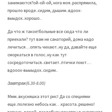
занимаются?ой-ой-ой, нога моя..распрямила,
прошло вроде..сидим, дышим..вдоох-
выыдох..хорошо..
Да что ж такое!больные все сюда что ли
приехали? тут вам не санаторий, дома надо
лечиться…опять чихают..ну да, давайте еще
сморкаться в голос..ну как тут
сосредоточиться..светает..птички поют…
вдооох-выыыдох..сидим..
Завтрак(6.30-8.00)
Ммм..вкусняшка этот рис! Да со специями
еще..полезно небось как…красота..решено!
вернусь домой- раздобуду рецепты в интернете