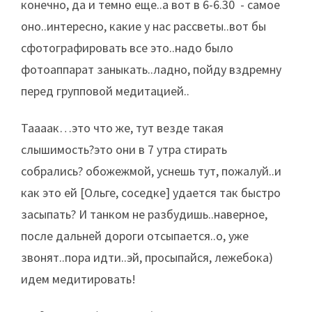
конечно, да и темно еще..а вот в 6-6.30 - самое
оно..интересно, какие у нас рассветы..вот бы
сфотографировать все это..надо было
фотоаппарат заныкать..ладно, пойду вздремну
перед групповой медитацией..
Таааак…это что же, тут везде такая
слышимость?это они в 7 утра стирать
собрались? обожежмой, уснешь тут, пожалуй..и
как это ей [Ольге, соседке] удается так быстро
засыпать? И танком не разбудишь..наверное,
после дальней дороги отсыпается..о, уже
звонят..пора идти..эй, просыпайся, лежебока)
идем медитировать!