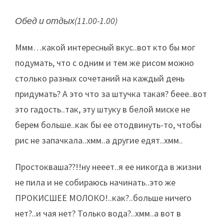
Обед и отдых(11.00-1.00)
Ммм…какой интересный вкус..вот кто бы мог
подумать, что с одним и тем же рисом можно
столько разных сочетаний на каждый день
придумать? А это что за штучка такая? беее..вот
это гадость..так, эту штуку в белой миске не
берем больше..как бы ее отодвинуть-то, чтобы
рис не запачкала..хмм..а другие едят..хмм..
Простокваша??!!ну нееет..я ее никогда в жизни
не пила и не собираюсь начинать..это же
ПРОКИСШЕЕ МОЛОКО!..как?..больше ничего
нет?..и чая нет? Только вода?..хмм..а вот в