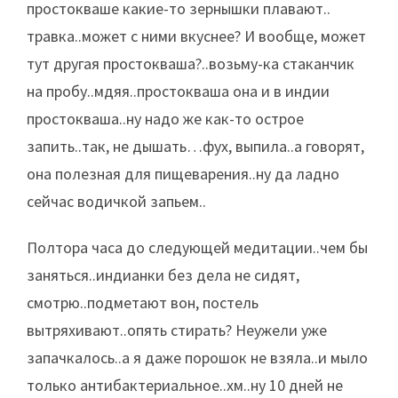
простокваше какие-то зернышки плавают..
травка..может с ними вкуснее? И вообще, может
тут другая простокваша?..возьму-ка стаканчик
на пробу..мдяя..простокваша она и в индии
простокваша..ну надо же как-то острое
запить..так, не дышать…фух, выпила..а говорят,
она полезная для пищеварения..ну да ладно
сейчас водичкой запьем..
Полтора часа до следующей медитации..чем бы
заняться..индианки без дела не сидят,
смотрю..подметают вон, постель
вытряхивают..опять стирать? Неужели уже
запачкалось..а я даже порошок не взяла..и мыло
только антибактериальное..хм..ну 10 дней не