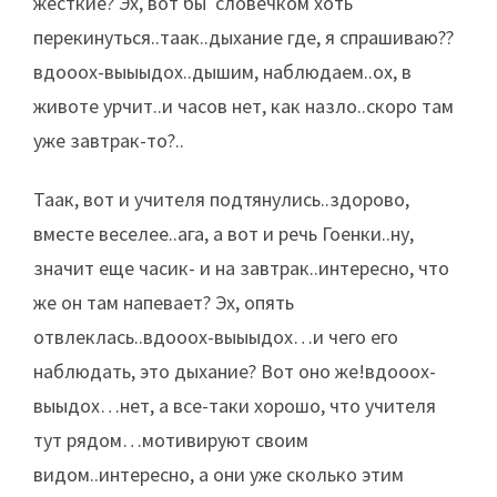
жесткие? Эх, вот бы словечком хоть
перекинуться..таак..дыхание где, я спрашиваю??
вдооох-выыыдох..дышим, наблюдаем..ох, в
животе урчит..и часов нет, как назло..скоро там
уже завтрак-то?..
Таак, вот и учителя подтянулись..здорово,
вместе веселее..ага, а вот и речь Гоенки..ну,
значит еще часик- и на завтрак..интересно, что
же он там напевает? Эх, опять
отвлеклась..вдооох-выыыдох…и чего его
наблюдать, это дыхание? Вот оно же!вдооох-
выыдох…нет, а все-таки хорошо, что учителя
тут рядом…мотивируют своим
видом..интересно, а они уже сколько этим