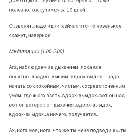
дом отдыха…ну ничего, потерплю…тоже
полезно..соскучимся за 10 дней..
О..звонят..надо идти..сейчас что-то новенькое
скажут, наверное..
Медитации (1.00-5.00)
Ага, наблюдаем за дыханием..пока все
понятно..лаадно..дышим..вдоох-выдох…надо
начать со спокойным, чистым, сосредоточенным
умом..где ж его взять..вдоох-выыдох..вот он нос,
вот он ветерок от дыхания..вдоох-выыдох,
вдоох-выыдох..а ничего, получается..
Ах, нога моя, нога..что же ты меня подводишь..ты