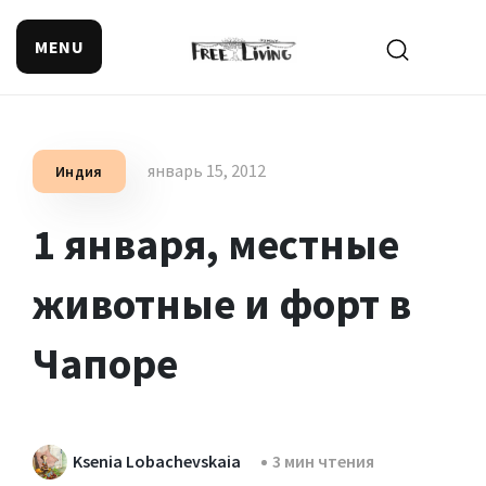
MENU
Поиск смысла жизни
январь 15, 2012
Индия
1 января, местные
животные и форт в
Чапоре
Ksenia Lobachevskaia
3 мин чтения