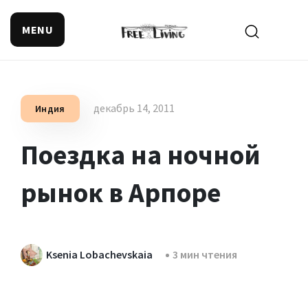
MENU
Поиск смысла жизни
декабрь 14, 2011
Индия
Поездка на ночной
рынок в Арпоре
Ksenia Lobachevskaia
3 мин чтения