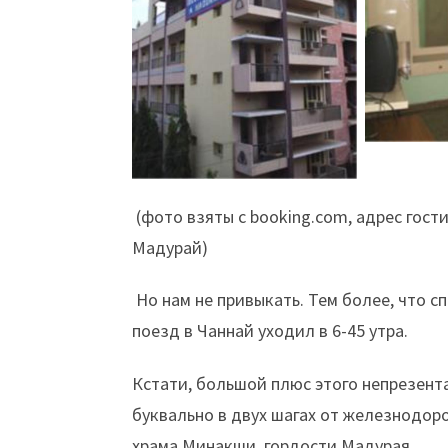
(фото взяты с booking.com, адрес гостин
Мадурай)
Но нам не привыкать. Тем более, что сп
поезд в Чаннай уходил в 6-45 утра.
Кстати, большой плюс этого непрезента
буквально в двух шагах от железнодоро
храма Минакши, гордости Мадурая.