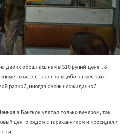
на двоих обошлась нам в 310 рупий денег, 8
енные со всех сторон попы,ибо на жестких
мой разной, иногда очень неожиданной
енная в Бангкок улетал только вечером, так
говый центр рядом с тараканником и просидели
ноты.