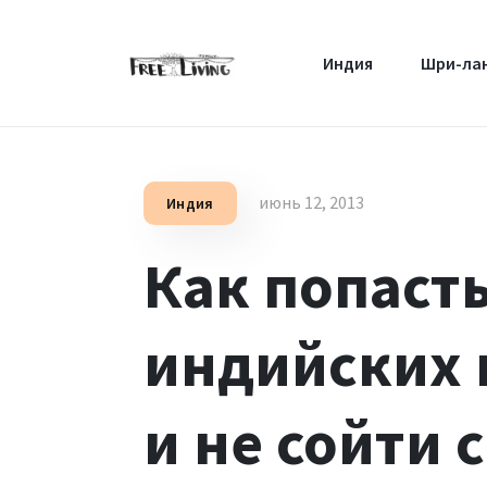
Индия
Шри-ла
июнь 12, 2013
Индия
Как попасть
индийских 
и не сойти 