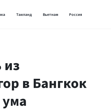
нка
Таиланд
Вьетнам
Россия
 из
гор в Бангкок
с ума