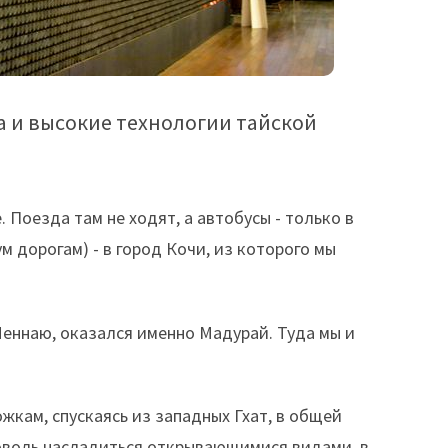
а и высокие технологии тайской
. Поезда там не ходят, а автобусы - только в
м дорогам) - в город Кочи, из которого мы
Ченнаю, оказался именно Мадурай. Туда мы и
жкам, спускаясь из западных Гхат, в общей
доволь насладиться открывающимися видами, в