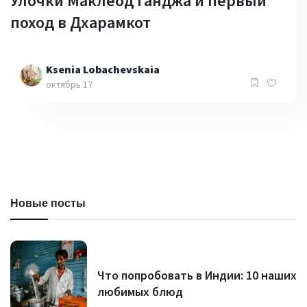
Улочки Маклеод Ганджа и первый
поход в Дхарамкот
Ksenia Lobachevskaia
октябрь 17
Новые посты
Что попробовать в Индии: 10 наших
любимых блюд